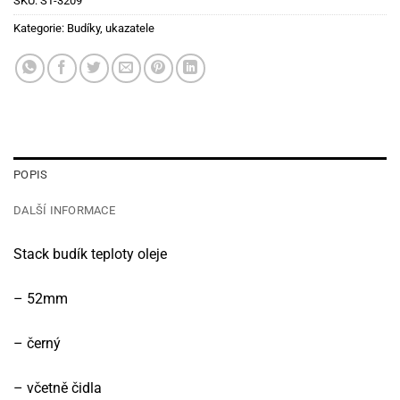
SKU:
ST-3209
Kategorie:
Budíky, ukazatele
POPIS
DALŠÍ INFORMACE
Stack budík teploty oleje
– 52mm
– černý
– včetně čidla