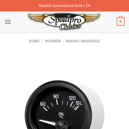
Přeskočit
Největší automobilový butik v ČR
na
obsah
0
DOMŮ
/
INTERIÉR
/
BUDÍKY, UKAZATELE