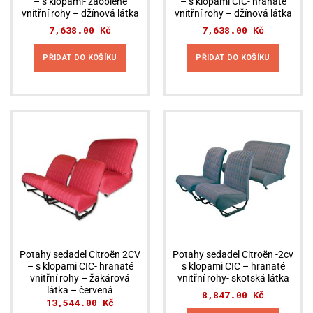
– s klopami- zaoblené
– s klopami CIC- hranaté
vnitřní rohy – džínová látka
vnitřní rohy – džínová látka
7,638.00
Kč
7,638.00
Kč
PŘIDAT DO KOŠÍKU
PŘIDAT DO KOŠÍKU
Potahy sedadel Citroën 2CV
Potahy sedadel Citroën -2cv
– s klopami CIC- hranaté
s klopami CIC – hranaté
vnitřní rohy – žakárová
vnitřní rohy- skotská látka
látka – červená
8,847.00
Kč
13,544.00
Kč