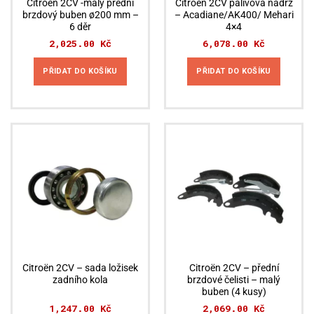
Citroën 2CV -malý přední
Citroën 2CV palivová nádrž
brzdový buben ø200 mm –
– Acadiane/AK400/ Mehari
6 děr
4×4
2,025.00
Kč
6,078.00
Kč
PŘIDAT DO KOŠÍKU
PŘIDAT DO KOŠÍKU
Citroën 2CV – sada ložisek
Citroën 2CV – přední
zadního kola
brzdové čelisti – malý
buben (4 kusy)
1,247.00
Kč
2,069.00
Kč