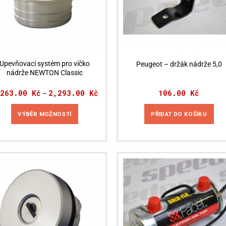
Upevňovací systém pro víčko
Peugeot – držák nádrže 5,0
nádrže NEWTON Classic
,263.00
Kč
2,293.00
Kč
Rozpětí
106.00
Kč
–
cen:
1,263.00 Kč
až
VÝBĚR MOŽNOSTÍ
PŘIDAT DO KOŠÍKU
2,293.00 Kč
Tento
produkt
má
více
variant.
Možnosti
lze
vybrat
na