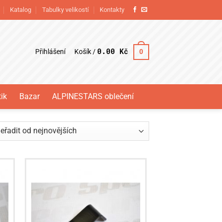
Katalog
Tabulky velikostí
Kontakty
0.00
Kč
Přihlášení
0
Košík /
ik
Bazar
ALPINESTARS oblečení
eno
vějších