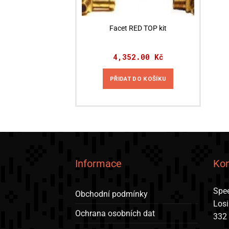
Facet RED TOP kit
4,352.00
Kč
PŘIDAT DO KOŠÍKU
Informace
Kon
Spee
Obchodní podmínky
Los
Ochrana osobních dat
332