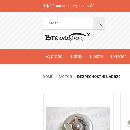
Přeskočit
Největší automobilový butik v ČR
na
obsah
Výprodej
Brzdy
Elektro
Exteriér
DOMŮ
/
MOTOR
/
BEZPEČNOSTNÍ NÁDRŽE