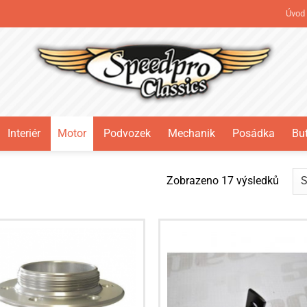
Úvod
Interiér
Motor
Podvozek
Mechanik
Posádka
But
Seřaz
Zobrazeno 17 výsledků
od
nejno