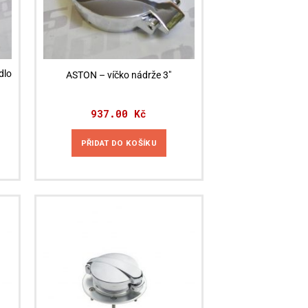
dlo
ASTON – víčko nádrže 3″
937.00
Kč
PŘIDAT DO KOŠÍKU