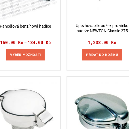
Upevňovací kroužek pro víčko
Pancéřová benzínová hadice
nádrže NEWTON Classic 275
150.00
Kč
184.00
Kč
Rozpětí
1,238.00
Kč
–
cen:
150.00 Kč
až
VÝBĚR MOŽNOSTÍ
PŘIDAT DO KOŠÍKU
184.00 Kč
Tento
produkt
má
více
variant.
Možnosti
lze
vybrat
na
stránce