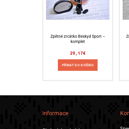
Zpětné zrcátko Beskyd Sport –
Z
komplet
29,17
€
PŘIDAT DO KOŠÍKU
Informace
Kon
Spee