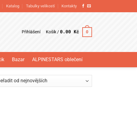
Katalog
Tabulky velikostí
Kontakty
0.00
Kč
Přihlášení
0
Košík /
ik
Bazar
ALPINESTARS oblečení
eno
vějších