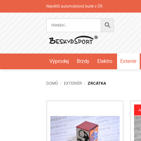
Přeskočit
Největší automobilový butik v ČR
na
obsah
Výprodej
Brzdy
Elektro
Exteriér
DOMŮ
/
EXTERIÉR
/
ZRCÁTKA
A