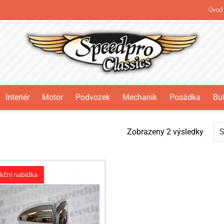
Úvod
Interiér
Motor
Podvozek
Mechanik
Posádka
But
Seřaz
Zobrazeny 2 výsledky
od
nejno
kční nabídka