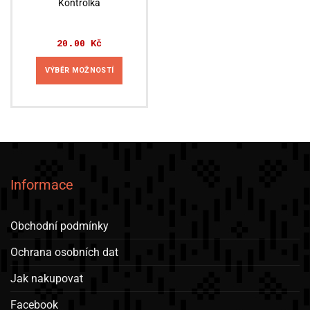
Kontrolka
20.00
Kč
VÝBĚR MOŽNOSTÍ
Tento
produkt
má
více
variant.
Možnosti
lze
Informace
vybrat
na
stránce
Obchodní podmínky
produktu
Ochrana osobních dat
Jak nakupovat
Facebook