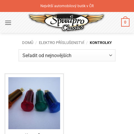
Přeskočit
Největší automobilový butik v ČR
na
obsah
0
DOMŮ
/
ELEKTRO PŘÍSLUŠENSTVÍ
/
KONTROLKY