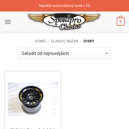
Přeskočit
Největší automobilový butik v ČR
na
obsah
0
DOMŮ
/
CLASSIC BAZAR
/
DISKY