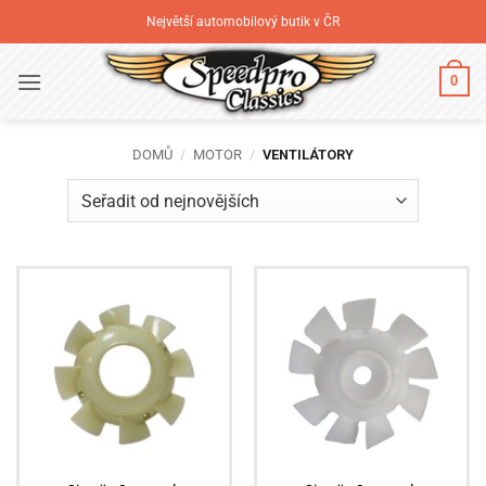
Přeskočit
Největší automobilový butik v ČR
na
obsah
0
DOMŮ
/
MOTOR
/
VENTILÁTORY