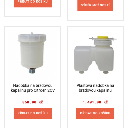
2,354.00 K
PŘIDAT DO KOŠÍKU
až
VÝBĚR MOŽNOSTÍ
2,703.00 K
Tento
produkt
má
více
variant.
Možnosti
lze
vybrat
na
stránce
produktu
Nádobka na brzdovou
Plastová nádobka na
kapalinu pro Citroën 2CV
brzdovou kapalinu
860.00
Kč
1,491.00
Kč
PŘIDAT DO KOŠÍKU
PŘIDAT DO KOŠÍKU