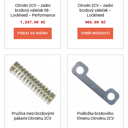
Citroën 2CV – zadní
Citroën 2CV – zadní
brzdový váleček 08 -
brzdový váleček –
Lockheed – Performance
Lockheed
1,247.00
Kč
906.00
Kč
PŘIDAT DO KOŠÍKU
VÝBĚR MOŽNOSTÍ
Tento
produkt
má
více
variant.
Možnosti
lze
vybrat
na
stránce
produktu
Pružina mezi brzdovými
Podložka brzdového
pákami Citroënu 2CV
třmenu Citroënu 2CV