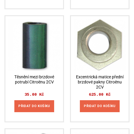
Tento
produkt
má
více
variant.
Možnosti
lze
vybrat
na
stránce
produktu
Těsnění mezi brzdové
Excentrická matice přední
potrubí Citroënu 2CV
brzdové pakny Citroënu
2CV
35.00
Kč
625.00
Kč
PŘIDAT DO KOŠÍKU
PŘIDAT DO KOŠÍKU