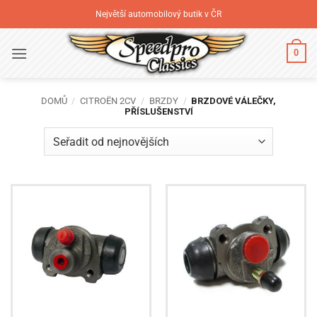
Přeskočit
Největší automobilový butik v ČR
na
obsah
0
DOMŮ
/
CITROËN 2CV
/
BRZDY
/
BRZDOVÉ VÁLEČKY,
PŘÍSLUŠENSTVÍ