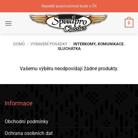
Přeskočit
Největší automobilový butik v ČR
na
obsah
0
DOMŮ
/
VYBAVENÍ POSÁDKY
/
INTERKOMY, KOMUNIKACE.
SLUCHÁTKA
Vašemu výběru neodpovídají žádné produkty.
Informace
Obchodní podmínky
Ochrana osobních dat