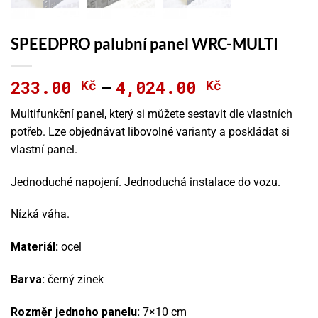
SPEEDPRO palubní panel WRC-MULTI
233.00
4,024.00
Kč
Kč
Rozpětí
–
cen:
Multifunkční panel, který si můžete sestavit dle vlastních
233.00 Kč
potřeb. Lze objednávat libovolné varianty a poskládat si
až
vlastní panel.
4,024.00 Kč
Jednoduché napojení. Jednoduchá instalace do vozu.
Nízká váha.
Materiál:
ocel
Barva:
černý zinek
Rozměr jednoho panelu:
7×10 cm