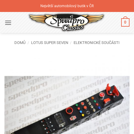
Přeskočit
Největší automobilový butik v ČR
na
obsah
0
DOMŮ
/
LOTUS SUPER SEVEN
/
ELEKTRONICKÉ SOUČÁSTI