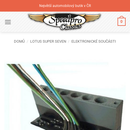
Přeskočit
Největší automobilový butik v ČR
na
obsah
0
DOMŮ
/
LOTUS SUPER SEVEN
/
ELEKTRONICKÉ SOUČÁSTI