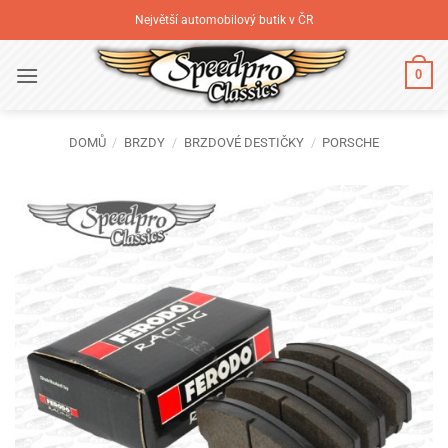
Přeskočit
Největší automobilový butik v ČR
na
obsah
0
DOMŮ
/
BRZDY
/
BRZDOVÉ DESTIČKY
/
PORSCHE