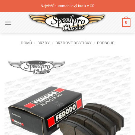
Přeskočit
Největší automobilový butik v ČR
na
obsah
0
DOMŮ
/
BRZDY
/
BRZDOVÉ DESTIČKY
/
PORSCHE