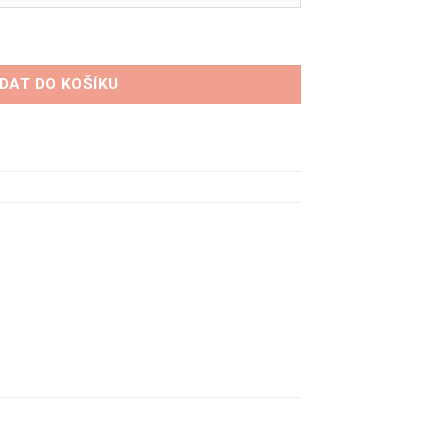
oënu 2cv množství
IDAT DO KOŠÍKU