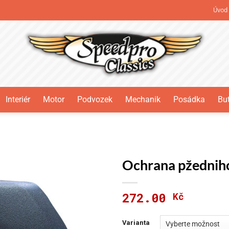
Úvod
Interiér
Motor
Podvozek
Mechanik
Posádka
But
Ochrana pžednih
272.00
Kč
Varianta