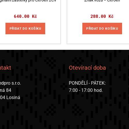
ginální zástěrky pro Citroën 2CV
Znak vozu – Citroën
640.00
Kč
288.00
Kč
PŘIDAT DO KOŠÍKU
PŘIDAT DO KOŠÍKU
takt
Otevírací doba
dpro s.r.o.
PONDĚLÍ - PÁTEK:
iná 84
7:00 - 17:00 hod.
 04 Losiná