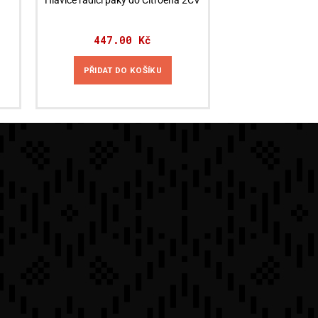
Hlavice řadící páky do Citroëna 2CV
447.00
Kč
PŘIDAT DO KOŠÍKU