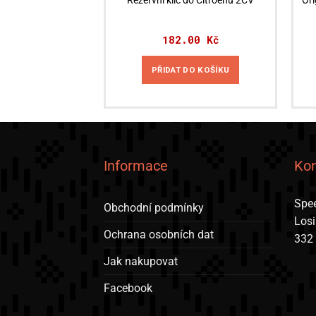
Rezervní klíč do Citroënu 2CV
Ori
182.00
Kč
PŘIDAT DO KOŠÍKU
Informace
Kon
Spee
Obchodní podmínky
Los
Ochrana osobních dat
332
Jak nakupovat
Facebook