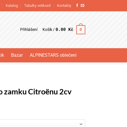
Katalog
Tabulky velikostí
Kontakty
0.00
Kč
Přihlášení
0
Košík /
ik
Bazar
ALPINESTARS oblečení
o zamku Citroënu 2cv