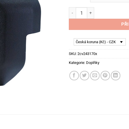
Ochrana pžedniho zamku Citr
PŘ
Česká koruna (Kč) - CZK
SKU:
2cv243170x
Kategorie:
Doplňky