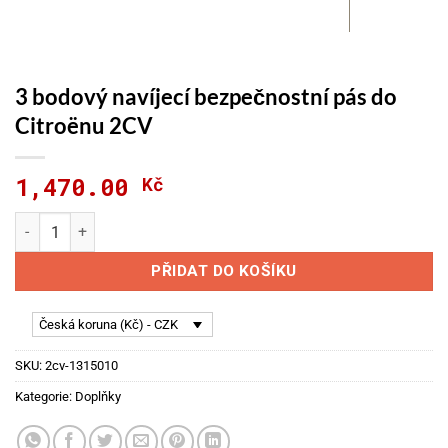
3 bodový navíjecí bezpečnostní pás do
Citroënu 2CV
1,470.00
Kč
3 bodový navíjecí bezpečnostní pás do Citroënu 2CV množství
PŘIDAT DO KOŠÍKU
Česká koruna (Kč) - CZK
SKU:
2cv-1315010
Kategorie:
Doplňky