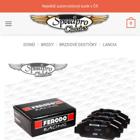
Přeskočit
Největší automobilový butik v ČR
na
obsah
0
DOMŮ
/
BRZDY
/
BRZDOVÉ DESTIČKY
/
LANCIA