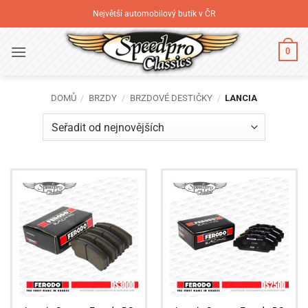
Přeskočit
Největší automobilový butik v ČR
na
obsah
0
DOMŮ
/
BRZDY
/
BRZDOVÉ DESTIČKY
/
LANCIA