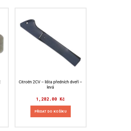
Citroën 2CV – lišta předních dveří –
í
levá
1,282.00
Kč
PŘIDAT DO KOŠÍKU