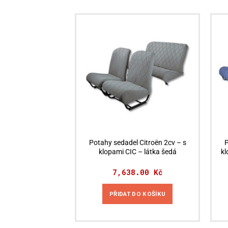
Potahy sedadel Citroën 2cv – s
P
klopami CIC – látka šedá
kl
7,638.00
Kč
PŘIDAT DO KOŠÍKU