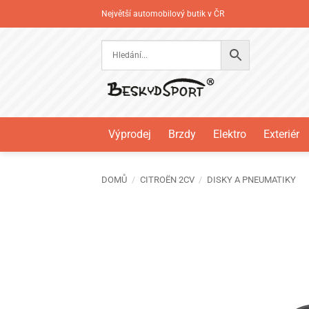
Přeskočit
Největší automobilový butik v ČR
na
obsah
Výprodej
Brzdy
Elektro
Exteriér
DOMŮ
/
CITROËN 2CV
/
DISKY A PNEUMATIKY