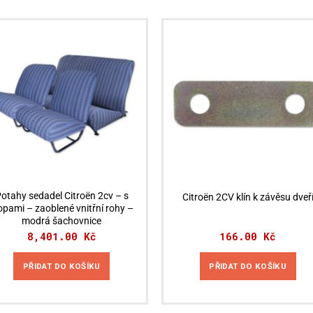
otahy sedadel Citroën 2cv – s
Citroën 2CV klín k závěsu dveř
opami – zaoblené vnitřní rohy –
modrá šachovnice
8,401.00
Kč
166.00
Kč
PŘIDAT DO KOŠÍKU
PŘIDAT DO KOŠÍKU