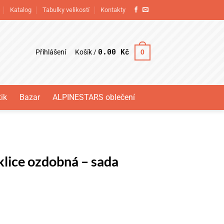
Katalog
Tabulky velikostí
Kontakty
0.00
Kč
Přihlášení
0
Košík /
ik
Bazar
ALPINESTARS oblečení
klice ozdobná – sada
á - sada množství