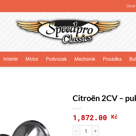
Úvod
Interiér
Motor
Podvozek
Mechanik
Posádka
But
Citroën 2CV – pu
1,872.00
Kč
Citroën 2CV - puklice ozdobn