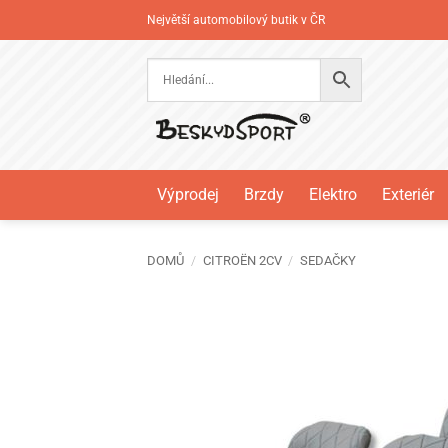
Přeskočit
Největší automobilový butik v ČR
na
obsah
Výprodej
Brzdy
Elektro
Exteriér
DOMŮ
/
CITROËN 2CV
/
SEDAČKY