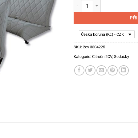
Potahy sedadel Citroën 2cv - 
PŘ
Česká koruna (Kč) - CZK
SKU:
2cv 3304225
Kategorie:
Citroën 2CV
,
Sedačky