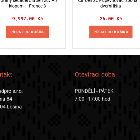
otahy sedadel Citroën 2cv – s
Citroën 2CV upevňovací spona 
klopami – France 3
dveřní lištu
9,997.00
Kč
26.00
Kč
PŘIDAT DO KOŠÍKU
PŘIDAT DO KOŠÍKU
takt
Otevírací doba
dpro s.r.o.
PONDĚLÍ - PÁTEK:
iná 84
7:00 - 17:00 hod.
 04 Losiná