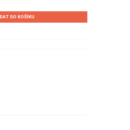
s klopami CIC - látka šedá množství
IDAT DO KOŠÍKU