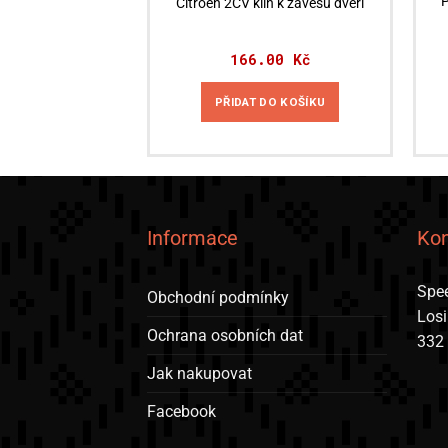
P
Citroën 2CV klín k závěsu dveří
166.00
Kč
PŘIDAT DO KOŠÍKU
Informace
Kon
Spee
Obchodní podmínky
Los
Ochrana osobních dat
332
Jak nakupovat
Facebook