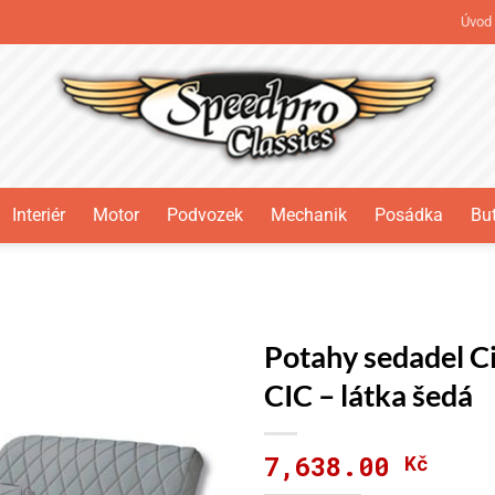
Úvod
Interiér
Motor
Podvozek
Mechanik
Posádka
But
Potahy sedadel Ci
CIC – látka šedá
7,638.00
Kč