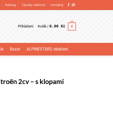
Katalog
Tabulky velikostí
Kontakty
0.00
Kč
Přihlášení
0
Košík /
ik
Bazar
ALPINESTARS oblečení
troën 2cv – s klopami