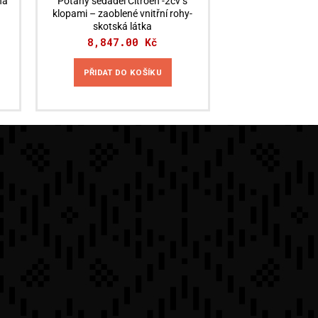
na
Potahy sedadel Citroën -2cv s
klopami – zaoblené vnitřní rohy-
skotská látka
8,847.00
Kč
PŘIDAT DO KOŠÍKU