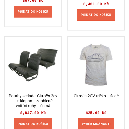
367.00
Kč
8,401.00
Kč
PŘIDAT DO KOŠÍKU
PŘIDAT DO KOŠÍKU
Potahy sedadel Citroën 2cv
Citroën 2CV tričko – šedé
– s klopami -zaoblené
vnitřní rohy – černá
8,847.00
Kč
625.00
Kč
PŘIDAT DO KOŠÍKU
VÝBĚR MOŽNOSTÍ