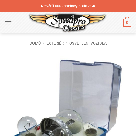
Přeskočit
Největší automobilový butik v ČR
na
obsah
0
DOMŮ
/
EXTERIÉR
/
OSVĚTLENÍ VOZIDLA