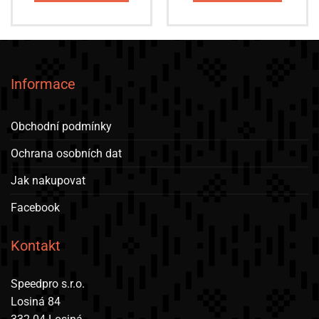
Tento
produkt
má
více
variant.
Informace
Možnosti
lze
vybrat
Obchodní podmínky
na
stránce
Ochrana osobních dat
produktu
Jak nakupovat
Facebook
Kontakt
Speedpro s.r.o.
Losiná 84