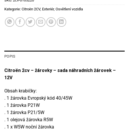
SKU:
2cv-0105220
Kategorie:
Citroën 2CV
,
Exteriér
,
Osvětlení vozidla
POPIS
Citroën 2cv – žárovky – sada náhradních žárovek –
12V
Obsah krabičky:
. 1 žárovka Evropský kód 40/45W
. 1 žárovka P21W
. 1 žárovka P21/5W
. 1 olejová žárovka R5W
. 1 x W5W noční žárovka