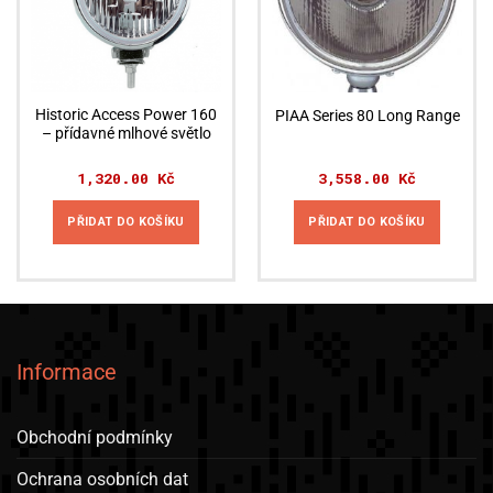
Historic Access Power 160
PIAA Series 80 Long Range
– přídavné mlhové světlo
1,320.00
Kč
3,558.00
Kč
PŘIDAT DO KOŠÍKU
PŘIDAT DO KOŠÍKU
Informace
Obchodní podmínky
Ochrana osobních dat