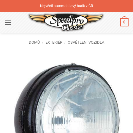
Přeskočit
Největší automobilový butik v ČR
na
obsah
0
DOMŮ
/
EXTERIÉR
/
OSVĚTLENÍ VOZIDLA