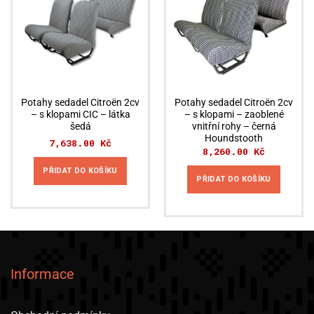
Možnosti
lze
vybrat
na
stránce
produktu
Potahy sedadel Citroën 2cv
Potahy sedadel Citroën 2cv
– s klopami CIC – látka
– s klopami – zaoblené
šedá
vnitřní rohy – černá
Houndstooth
7,638.00
Kč
8,260.00
Kč
PŘIDAT DO KOŠÍKU
PŘIDAT DO KOŠÍKU
Informace