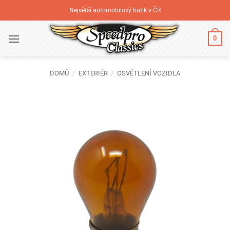
Přeskočit
Největší automobilový butik v ČR
na
obsah
0
DOMŮ
/
EXTERIÉR
/
OSVĚTLENÍ VOZIDLA