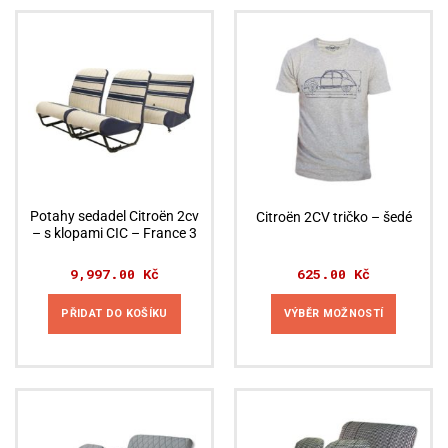
Potahy sedadel Citroën 2cv
Citroën 2CV tričko – šedé
– s klopami CIC – France 3
9,997.00
Kč
625.00
Kč
PŘIDAT DO KOŠÍKU
VÝBĚR MOŽNOSTÍ
Tento
produkt
má
více
variant.