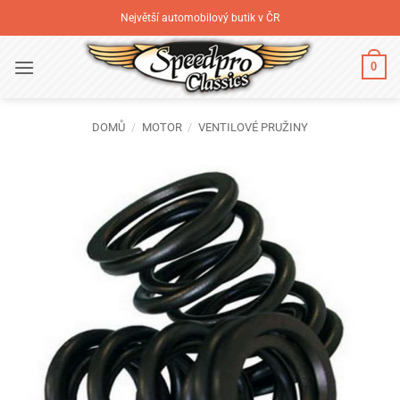
Přeskočit
Největší automobilový butik v ČR
na
obsah
0
DOMŮ
/
MOTOR
/
VENTILOVÉ PRUŽINY