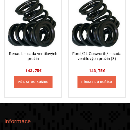
Renault – sada ventilových
Ford /2L Cosworth/ – sada
pružin
ventilových pružin (8)
143,75
€
143,75
€
PŘIDAT DO KOŠÍKU
PŘIDAT DO KOŠÍKU
Informace