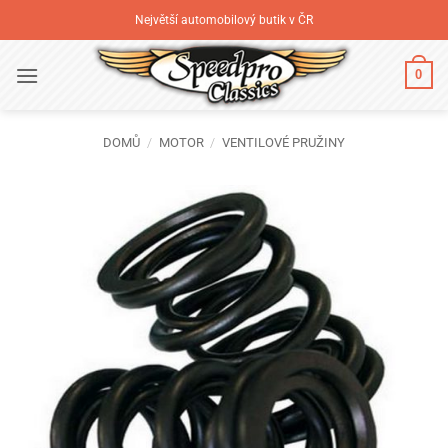
Přeskočit
Největší automobilový butik v ČR
na
obsah
0
DOMŮ
/
MOTOR
/
VENTILOVÉ PRUŽINY