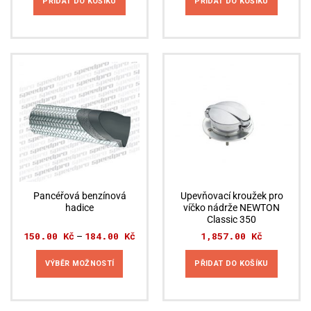
PŘIDAT DO KOŠÍKU
PŘIDAT DO KOŠÍKU
Pancéřová benzínová
Upevňovací kroužek pro
hadice
víčko nádrže NEWTON
Classic 350
150.00
Kč
184.00
Kč
Rozpětí
1,857.00
Kč
–
cen:
150.00 Kč
až
VÝBĚR MOŽNOSTÍ
PŘIDAT DO KOŠÍKU
184.00 Kč
Tento
produkt