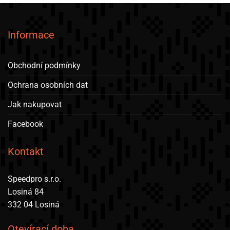
má
více
variant.
Informace
Možnosti
lze
vybrat
Obchodní podmínky
na
stránce
Ochrana osobních dat
produktu
Jak nakupovat
Facebook
Kontakt
Speedpro s.r.o.
Losiná 84
332 04 Losiná
Otevírací doba