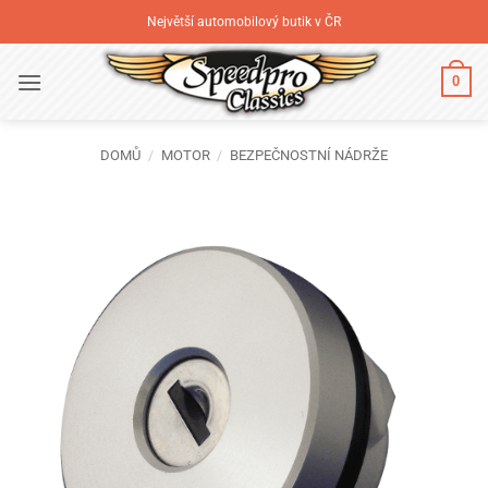
Přeskočit
Největší automobilový butik v ČR
na
obsah
0
DOMŮ
/
MOTOR
/
BEZPEČNOSTNÍ NÁDRŽE