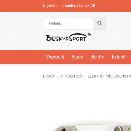
Přeskočit
Největší automobilový butik v ČR
na
obsah
Výprodej
Brzdy
Elektro
Exteriér
DOMŮ
/
CITROËN 2CV
/
ELEKTRO PŘÍSLUŠENSTV