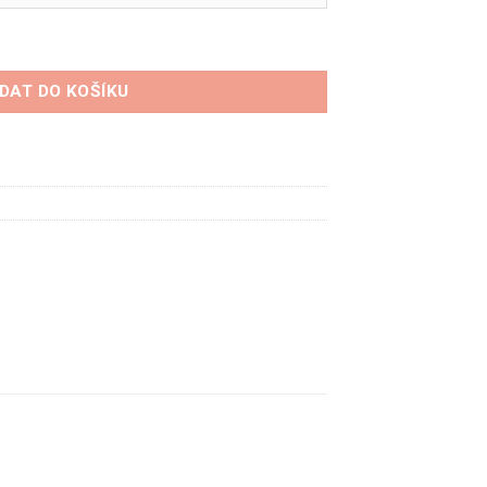
až
56.00 Kč
roënu 2CV množství
IDAT DO KOŠÍKU