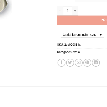
Žárovky na stropní světlo Cit
PŘ
Česká koruna (Kč) - CZK
SKU:
2cv020381x
Kategorie:
Světla