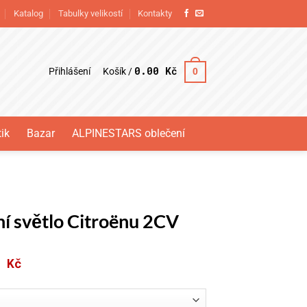
Katalog
Tabulky velikostí
Kontakty
0.00
Kč
Přihlášení
0
Košík /
ik
Bazar
ALPINESTARS oblečení
ní světlo Citroënu 2CV
0
Kč
Rozpětí
cen:
50.00 Kč