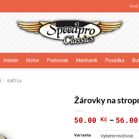
Úvod
Interiér
Motor
Podvozek
Mechanik
Posádka
But
Í
/
SVĚTLA
Žárovky na strop
50.00
56.0
Kč
–
Varianta