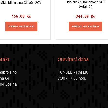
Sklo blinkru na Citroën 2CV
Sklo blinkru na Citroën 2CV
(originál)
166.00
Kč
344.00
Kč
VÝBĚR MOŽNOSTÍ
PŘIDAT DO KOŠÍKU
Tento
produkt
má
více
variant.
takt
Otevírací doba
Možnosti
lze
dpro s.r.o.
PONDĚLÍ - PÁTEK:
vybrat
iná 84
7:00 - 17:00 hod.
na
 04 Losiná
stránce
produktu