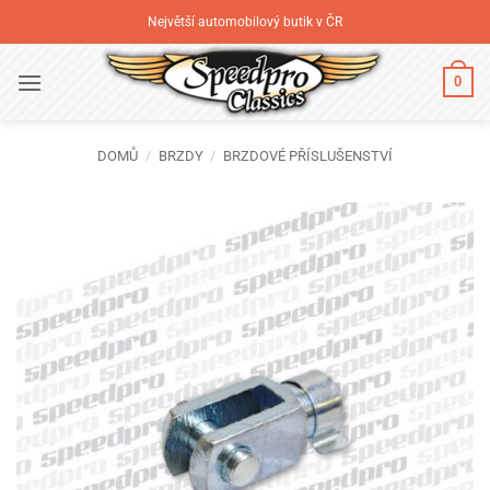
Přeskočit
Největší automobilový butik v ČR
na
obsah
0
DOMŮ
/
BRZDY
/
BRZDOVÉ PŘÍSLUŠENSTVÍ