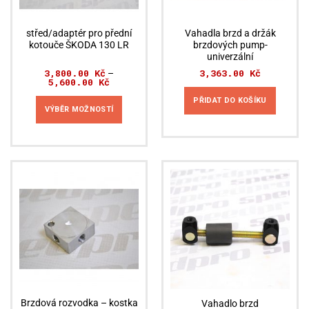
střed/adaptér pro přední
Vahadla brzd a držák
kotouče ŠKODA 130 LR
brzdových pump-
univerzální
3,800.00
Kč
3,363.00
Kč
–
5,600.00
Kč
Rozpětí
cen:
3,800.00 Kč
PŘIDAT DO KOŠÍKU
až
VÝBĚR MOŽNOSTÍ
5,600.00 Kč
Tento
produkt
má
více
variant.
Možnosti
lze
vybrat
na
stránce
produktu
Brzdová rozvodka – kostka
Vahadlo brzd