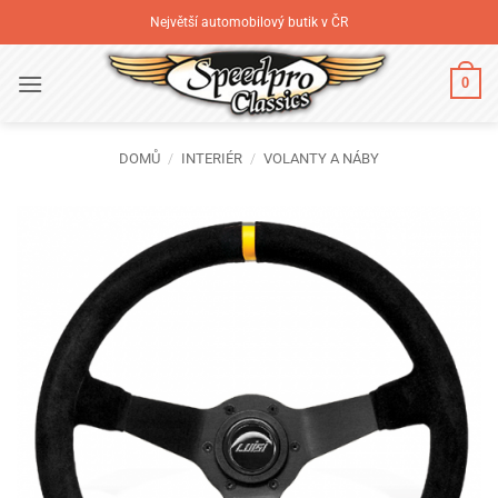
Přeskočit
Největší automobilový butik v ČR
na
obsah
0
DOMŮ
/
INTERIÉR
/
VOLANTY A NÁBY