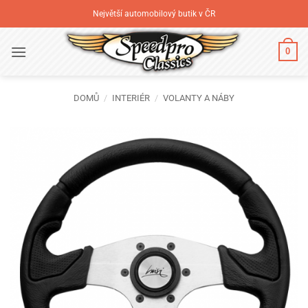
Přeskočit
Největší automobilový butik v ČR
na
obsah
0
DOMŮ
/
INTERIÉR
/
VOLANTY A NÁBY