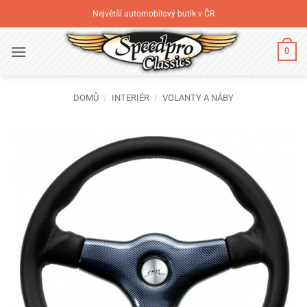
Přeskočit
Největší automobilový butik v ČR
na
obsah
0
DOMŮ
/
INTERIÉR
/
VOLANTY A NÁBY