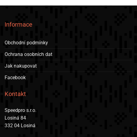
má
více
variant.
Informace
Možnosti
lze
vybrat
Obchodní podmínky
na
stránce
Ochrana osobních dat
produktu
Jak nakupovat
Facebook
Kontakt
Speedpro s.r.o.
Losiná 84
332 04 Losiná