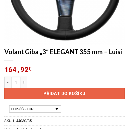
Volant Giba „3“ ELEGANT 355 mm – Luisi
164,92
€
Volant Giba "3" ELEGANT 355 mm - Luisi množství
PŘIDAT DO KOŠÍKU
Euro (€) - EUR
SKU:
L-44030/35