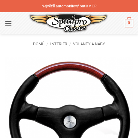
Přeskočit
Největší automobilový butik v ČR
na
obsah
0
DOMŮ
/
INTERIÉR
/
VOLANTY A NÁBY