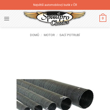
Přeskočit
Největší automobilový butik v ČR
na
obsah
0
DOMŮ
/
MOTOR
/
SACÍ POTRUBÍ