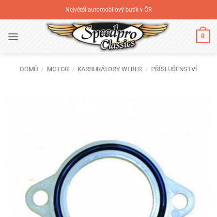
Přeskočit
Největší automobilový butik v ČR
na
obsah
0
DOMŮ
/
MOTOR
/
KARBURÁTORY WEBER
/
PŘÍSLUŠENSTVÍ