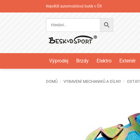
Přeskočit
Největší automobilový butik v ČR
na
obsah
Výprodej
Brzdy
Elektro
Exteriér
DOMŮ
/
VYBAVENÍ MECHANIKŮ A DÍLNY
/
OSTAT