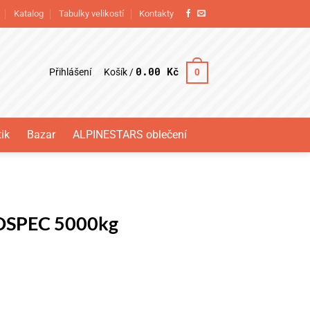
Katalog
Tabulky velikostí
Kontakty
0.00
Kč
Přihlášení
0
Košík /
ik
Bazar
ALPINESTARS oblečení
EDSPEC 5000kg
g množství