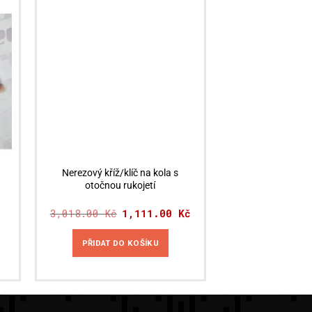
Akční nabídka
Nerezový kříž/klíč na kola s
otočnou rukojetí
3,018.00
Kč
Původní
1,111.00
Kč
Aktuální
cena
cena
byla:
je:
3,018.00 Kč.
1,111.00 Kč.
PŘIDAT DO KOŠÍKU