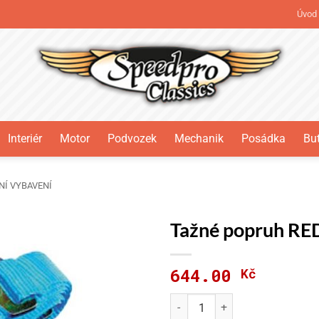
Úvod
Interiér
Motor
Podvozek
Mechanik
Posádka
But
NÍ VYBAVENÍ
Tažné popruh R
644.00
Kč
Tažné popruh REDSPEC 5000k