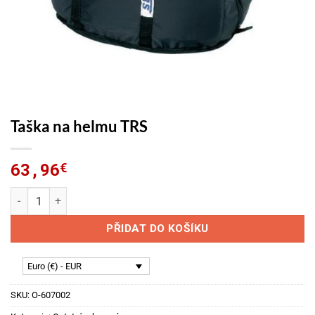
Taška na helmu TRS
63,96
€
Taška na helmu TRS množství
PŘIDAT DO KOŠÍKU
Euro (€) - EUR
SKU:
O-607002