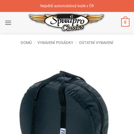
Přeskočit
Největší automobilový butik v ČR
na
obsah
0
DOMŮ
/
VYBAVENÍ POSÁDKY
/
OSTATNÍ VYBAVENÍ