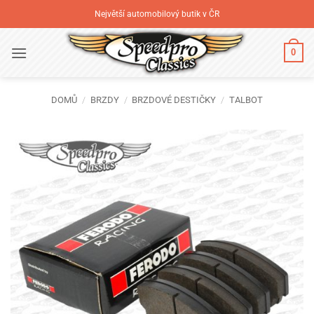
Přeskočit
Největší automobilový butik v ČR
na
obsah
0
DOMŮ
/
BRZDY
/
BRZDOVÉ DESTIČKY
/
TALBOT