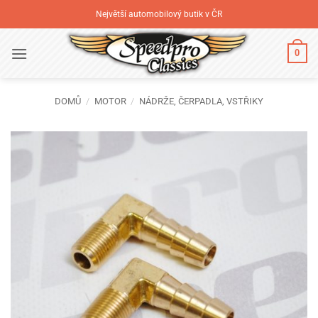
Přeskočit
Největší automobilový butik v ČR
na
obsah
0
DOMŮ
/
MOTOR
/
NÁDRŽE, ČERPADLA, VSTŘIKY