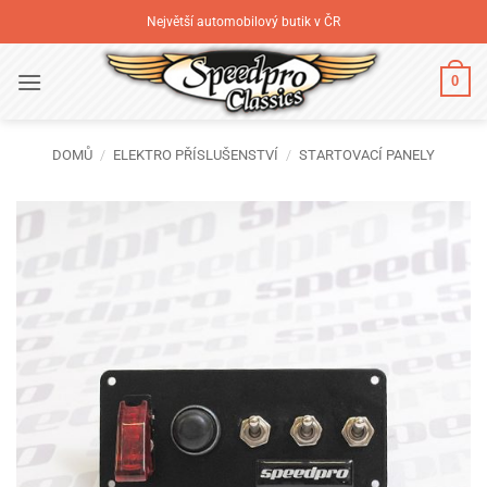
Přeskočit
Největší automobilový butik v ČR
na
obsah
0
DOMŮ
/
ELEKTRO PŘÍSLUŠENSTVÍ
/
STARTOVACÍ PANELY