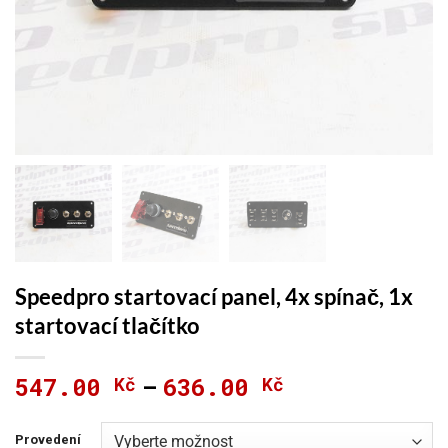
Speedpro startovací panel, 4x spínač, 1x
startovací tlačítko
547.00
636.00
Kč
Kč
Rozpětí
–
cen:
547.00 Kč
Provedení