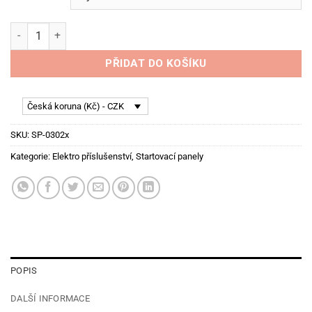
až
636.00 Kč
Speedpro startovací panel, 4x spínač, 1x startovací tlačítko mn
PŘIDAT DO KOŠÍKU
Česká koruna (Kč) - CZK
SKU:
SP-0302x
Kategorie:
Elektro příslušenství
,
Startovací panely
POPIS
DALŠÍ INFORMACE