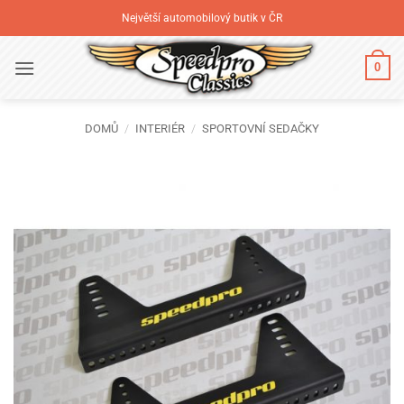
Přeskočit
Největší automobilový butik v ČR
na
obsah
0
DOMŮ
/
INTERIÉR
/
SPORTOVNÍ SEDAČKY