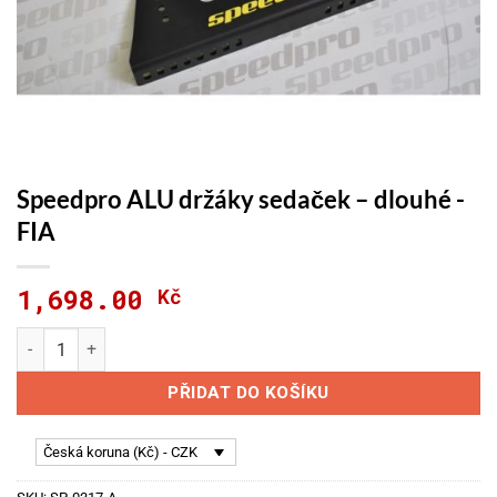
Speedpro ALU držáky sedaček – dlouhé -
FIA
1,698.00
Kč
Speedpro ALU držáky sedaček - dlouhé -FIA množství
PŘIDAT DO KOŠÍKU
Česká koruna (Kč) - CZK