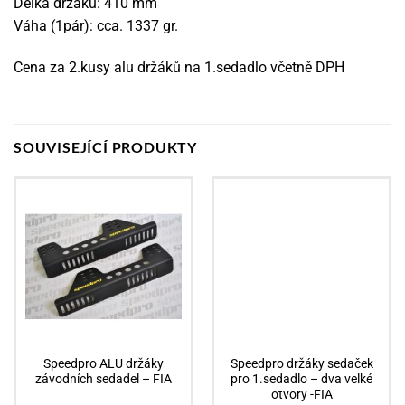
Délka držáku: 410 mm
Váha (1pár): cca. 1337 gr.
Cena za 2.kusy alu držáků na 1.sedadlo včetně DPH
SOUVISEJÍCÍ PRODUKTY
Akční nabídka
Speedpro ALU držáky
Speedpro držáky sedaček
závodních sedadel – FIA
pro 1.sedadlo – dva velké
otvory -FIA