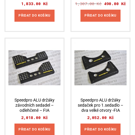
1,833.00
Kč
1,307.00
Kč
Původní
490.00
Kč
Aktu
cena
cena
byla:
je:
1,307.00 Kč.
490.
PŘIDAT DO KOŠÍKU
PŘIDAT DO KOŠÍKU
Speedpro ALU držáky
Speedpro ALU držáky
závodních sedadel –
sedaček pro 1.sedadlo –
odlehčené – FIA
dva velké otvory -FIA
2,018.00
Kč
2,052.00
Kč
PŘIDAT DO KOŠÍKU
PŘIDAT DO KOŠÍKU