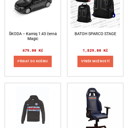
ŠKODA – Kamiq 1:43 černá
BATOH SPARCO STAGE
Magic
479.00
Kč
1,829.00
Kč
PŘIDAT DO KOŠÍKU
VÝBĚR MOŽNOSTÍ
Tento
produkt
má
více
variant.
Možnosti
lze
vybrat
na
stránce