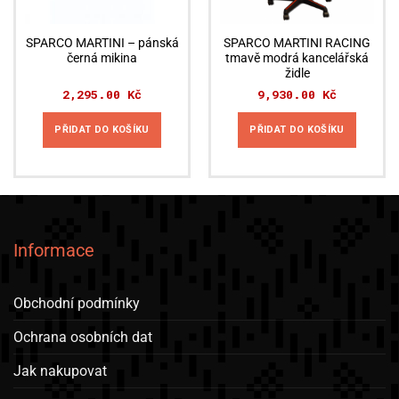
produktu
SPARCO MARTINI – pánská
SPARCO MARTINI RACING
černá mikina
tmavě modrá kancelářská
židle
2,295.00
Kč
9,930.00
Kč
PŘIDAT DO KOŠÍKU
PŘIDAT DO KOŠÍKU
Informace
Obchodní podmínky
Ochrana osobních dat
Jak nakupovat