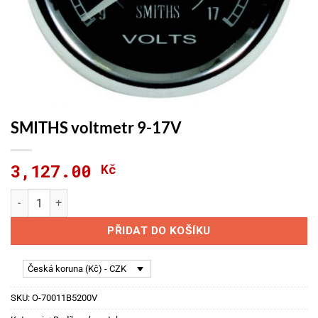
SMITHS voltmetr 9-17V
3,127.00
Kč
SMITHS voltmetr 9-17V množství
PŘIDAT DO KOŠÍKU
Česká koruna (Kč) - CZK
SKU:
O-70011B5200V