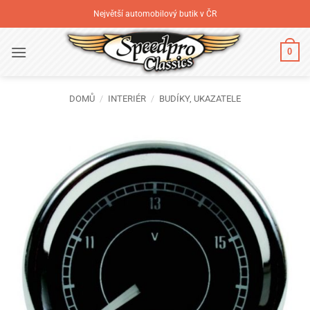
Přeskočit
Největší automobilový butik v ČR
na
obsah
0
DOMŮ
/
INTERIÉR
/
BUDÍKY, UKAZATELE