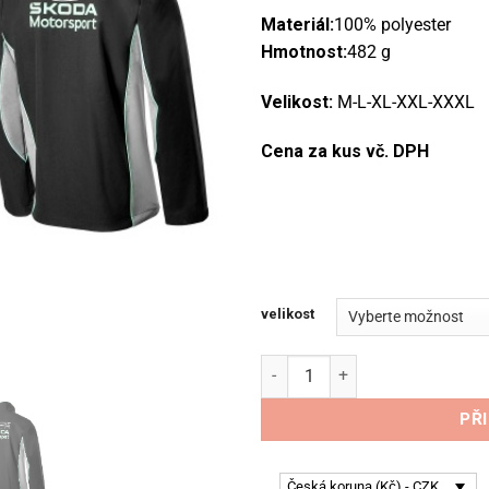
Materiál:
100% polyester
Hmotnost:
482 g
Velikost:
M-L-XL-XXL-XXXL
Cena za kus vč. DPH
velikost
Škoda pánská bunda Motorspo
PŘ
Česká koruna (Kč) - CZK