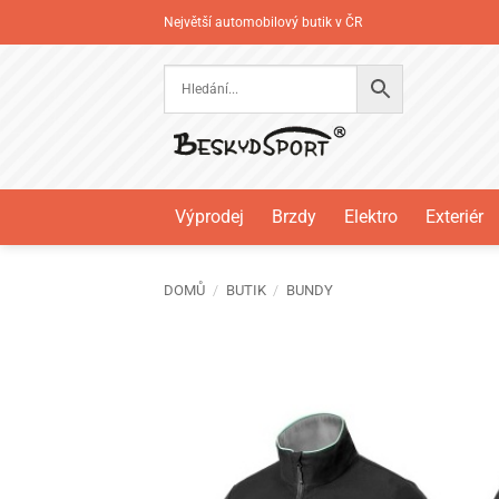
Přeskočit
Největší automobilový butik v ČR
na
obsah
Výprodej
Brzdy
Elektro
Exteriér
DOMŮ
/
BUTIK
/
BUNDY