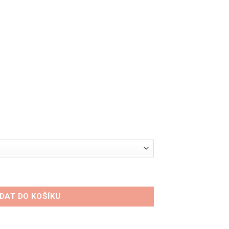
rt množství
IDAT DO KOŠÍKU