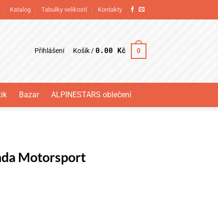
Katalog
Tabulky velikostí
Kontakty
0.00
Kč
Přihlášení
0
Košík /
ik
Bazar
ALPINESTARS oblečení
nda Motorsport