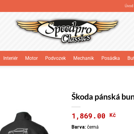
Úvod
Interiér
Motor
Podvozek
Mechanik
Posádka
But
Škoda pánská bu
1,869.00
Kč
Barva:
černá