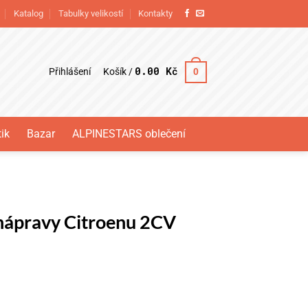
Katalog
Tabulky velikostí
Kontakty
0.00
Kč
Přihlášení
0
Košík /
ik
Bazar
ALPINESTARS oblečení
 nápravy Citroenu 2CV
roenu 2CV množství