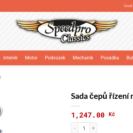
Úvod
Interiér
Motor
Podvozek
Mechanik
Posádka
But
K
Sada čepů řízení
1,247.00
Kč
Sada čepů řízení nápravy Cit