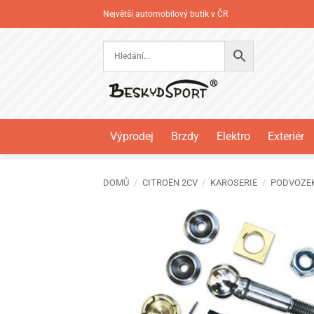
Přeskočit
Největší automobilový butik v ČR
na
obsah
Výprodej
Brzdy
Elektro
Exteriér
DOMŮ
/
CITROËN 2CV
/
KAROSERIE
/
PODVOZE