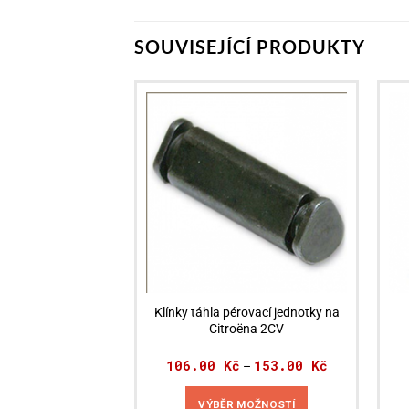
SOUVISEJÍCÍ PRODUKTY
Klínky táhla pérovací jednotky na
Citroëna 2CV
106.00
Kč
153.00
Kč
Rozpětí
–
cen:
106.00 Kč
až
VÝBĚR MOŽNOSTÍ