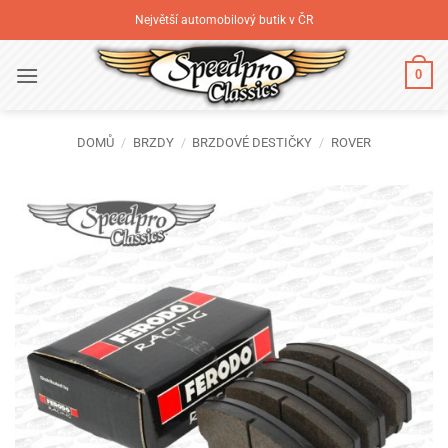
Přeskočit
Největší automobilový butik v ČR
na
obsah
0
DOMŮ
/
BRZDY
/
BRZDOVÉ DESTIČKY
/
ROVER