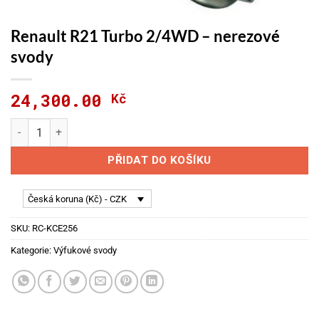
Renault R21 Turbo 2/4WD – nerezové
svody
24,300.00
Kč
Renault R21 Turbo 2/4WD - nerezové svody množství
PŘIDAT DO KOŠÍKU
Česká koruna (Kč) - CZK
SKU:
RC-KCE256
Kategorie:
Výfukové svody