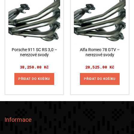
Porsche 911 SC RS 3,0 –
Alfa Romeo 78 GTV –
nerezové svody
nerezové svody
38,250.00
Kč
20,525.00
Kč
PŘIDAT DO KOŠÍKU
PŘIDAT DO KOŠÍKU
Informace