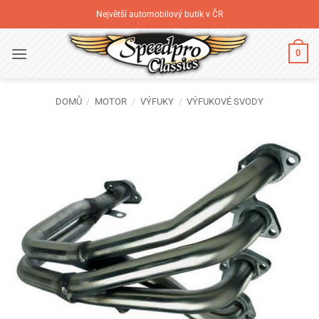
Přeskočit
Největší automobilový butik v ČR
na
obsah
0
DOMŮ
/
MOTOR
/
VÝFUKY
/
VÝFUKOVÉ SVODY