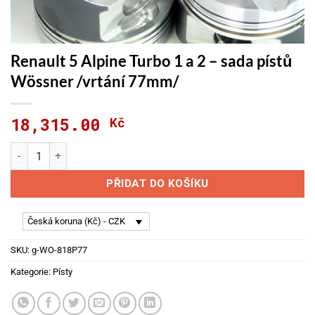
Renault 5 Alpine Turbo 1 a 2 – sada pístů
Wössner /vrtání 77mm/
18,315.00
Kč
Renault 5 Alpine Turbo 1 a 2 - sada pístů Wössner /vrtání 77m
PŘIDAT DO KOŠÍKU
Česká koruna (Kč) - CZK
SKU:
g-WO-818P77
Kategorie:
Písty