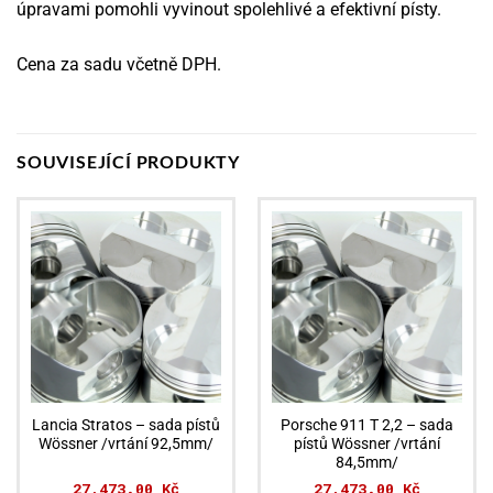
úpravami pomohli vyvinout spolehlivé a efektivní písty.
Cena za sadu včetně DPH.
SOUVISEJÍCÍ PRODUKTY
Lancia Stratos – sada pístů
Porsche 911 T 2,2 – sada
Wössner /vrtání 92,5mm/
pístů Wössner /vrtání
84,5mm/
27,473.00
Kč
27,473.00
Kč