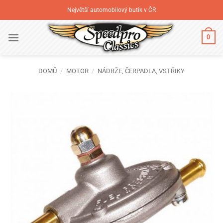
Přeskočit
Největší automobilový butik v ČR
na
obsah
0
DOMŮ
/
MOTOR
/
NÁDRŽE, ČERPADLA, VSTŘIKY