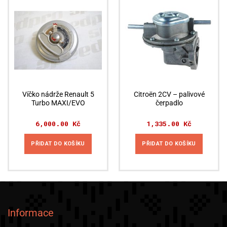
Víčko nádrže Renault 5
Citroën 2CV – palivové
Turbo MAXI/EVO
čerpadlo
6,000.00
Kč
1,335.00
Kč
PŘIDAT DO KOŠÍKU
PŘIDAT DO KOŠÍKU
Informace