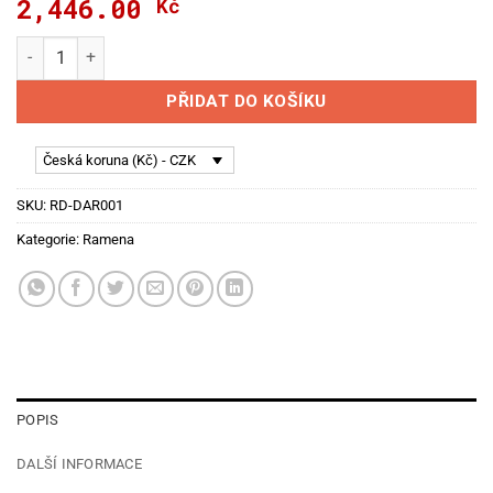
2,446.00
Kč
Přední horní ramena pro Lotus Super Seven /Locost/ množstv
PŘIDAT DO KOŠÍKU
Česká koruna (Kč) - CZK
SKU:
RD-DAR001
Kategorie:
Ramena
POPIS
DALŠÍ INFORMACE