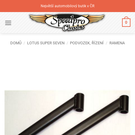
Přeskočit
Největší automobilový butik v ČR
na
obsah
0
DOMŮ
/
LOTUS SUPER SEVEN
/
PODVOZEK, ŘÍZENÍ
/
RAMENA