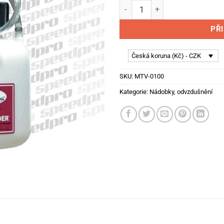
Power Bleeder odvzdušnení b
PŘ
Česká koruna (Kč) - CZK
SKU:
MTV-0100
Kategorie:
Nádobky, odvzdušnění