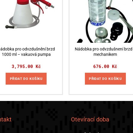
ádobka pro odvzdušnění brzd
Nádobka pro odvzdušnení brzd
1000 ml – vakuová pumpa
mechanikem
3,795.00
Kč
676.00
Kč
PŘIDAT DO KOŠÍKU
PŘIDAT DO KOŠÍKU
takt
Otevírací doba