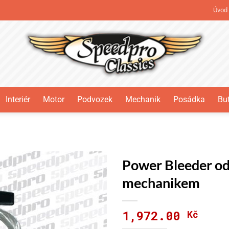
Úvod
Interiér
Motor
Podvozek
Mechanik
Posádka
But
Power Bleeder od
mechanikem
1,972.00
Kč