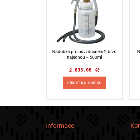
Nádobka pro odvzdušnění 2.brzd
N
najednou – 500ml
2,035.00
Kč
PŘIDAT DO KOŠÍKU
Informace
Kon