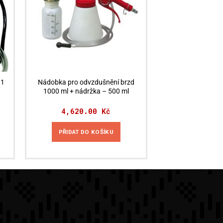
 1
Nádobka pro odvzdušnění brzd
1000 ml + nádržka – 500 ml
4,620.00
Kč
PŘIDAT DO KOŠÍKU