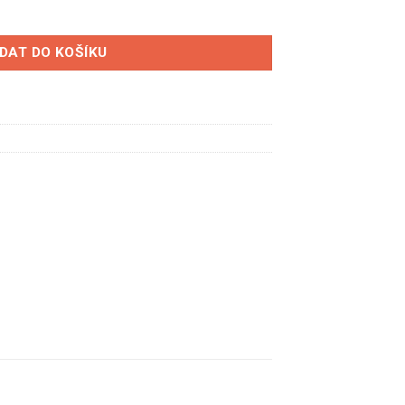
rzd 1 mechanikem množství
IDAT DO KOŠÍKU