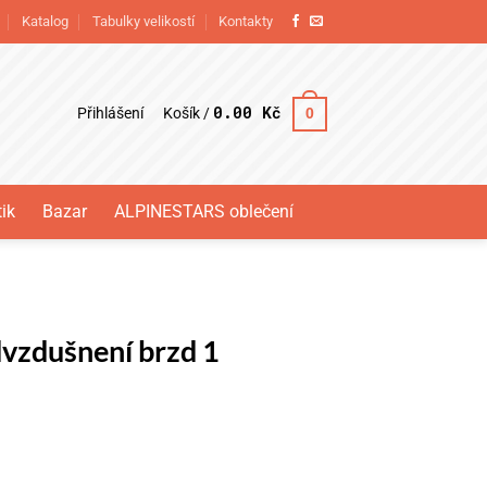
Katalog
Tabulky velikostí
Kontakty
0.00
Kč
Přihlášení
0
Košík /
ik
Bazar
ALPINESTARS oblečení
vzdušnení brzd 1