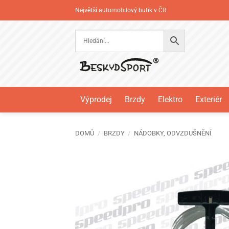
Přeskočit
Největší automobilový butik v ČR
na
obsah
Výprodej
Brzdy
Elektro
Exteriér
DOMŮ
/
BRZDY
/
NÁDOBKY, ODVZDUŠNĚNÍ