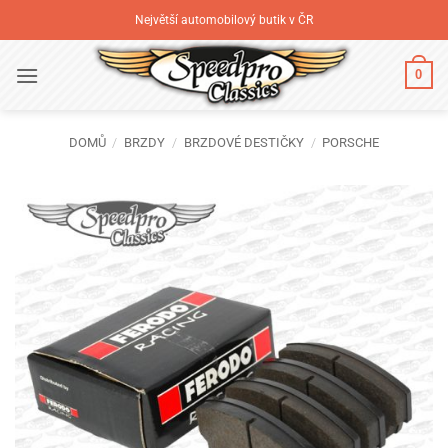
Přeskočit
Největší automobilový butik v ČR
na
obsah
0
DOMŮ
/
BRZDY
/
BRZDOVÉ DESTIČKY
/
PORSCHE